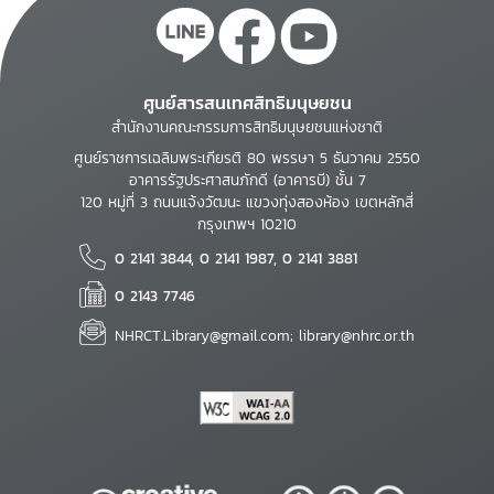
ศูนย์สารสนเทศสิทธิมนุษยชน
สำนักงานคณะกรรมการสิทธิมนุษยชนแห่งชาติ
ศูนย์ราชการเฉลิมพระเกียรติ 80 พรรษา 5 ธันวาคม 2550
อาคารรัฐประศาสนภักดี (อาคารบี) ชั้น 7
120 หมู่ที่ 3 ถนนแจ้งวัฒนะ แขวงทุ่งสองห้อง เขตหลักสี่
กรุงเทพฯ 10210
0 2141 3844, 0 2141 1987, 0 2141 3881
0 2143 7746
NHRCT.Library@gmail.com; library@nhrc.or.th