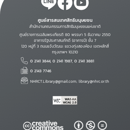
ศูนย์สารสนเทศสิทธิมนุษยชน
สำนักงานคณะกรรมการสิทธิมนุษยชนแห่งชาติ
ศูนย์ราชการเฉลิมพระเกียรติ 80 พรรษา 5 ธันวาคม 2550
อาคารรัฐประศาสนภักดี (อาคารบี) ชั้น 7
120 หมู่ที่ 3 ถนนแจ้งวัฒนะ แขวงทุ่งสองห้อง เขตหลักสี่
กรุงเทพฯ 10210
0 2141 3844, 0 2141 1987, 0 2141 3881
0 2143 7746
NHRCT.Library@gmail.com; library@nhrc.or.th