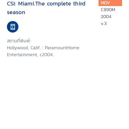
CSI: Miami.The complete third
MOV
C890M
season
2004
v.3
สถานที่พิมพ์:
Hollywood, Calif. : ParamountHome
Entertainment, c2004.