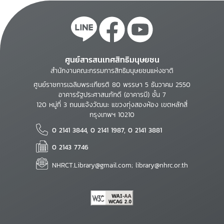
ศูนย์สารสนเทศสิทธิมนุษยชน
สำนักงานคณะกรรมการสิทธิมนุษยชนแห่งชาติ
ศูนย์ราชการเฉลิมพระเกียรติ 80 พรรษา 5 ธันวาคม 2550
อาคารรัฐประศาสนภักดี (อาคารบี) ชั้น 7
120 หมู่ที่ 3 ถนนแจ้งวัฒนะ แขวงทุ่งสองห้อง เขตหลักสี่
กรุงเทพฯ 10210
0 2141 3844, 0 2141 1987, 0 2141 3881
0 2143 7746
NHRCT.Library@gmail.com; library@nhrc.or.th