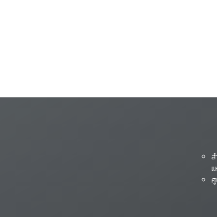
ส
แ
ศ