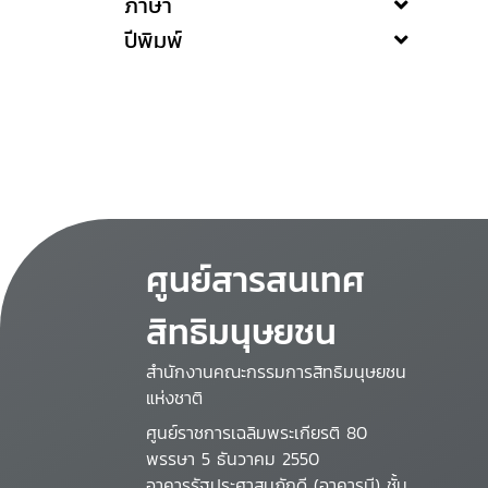
ภาษา
ปีพิมพ์
ศูนย์สารสนเทศ
สิทธิมนุษยชน
สำนักงานคณะกรรมการสิทธิมนุษยชน
แห่งชาติ
ศูนย์ราชการเฉลิมพระเกียรติ 80
พรรษา 5 ธันวาคม 2550
อาคารรัฐประศาสนภักดี (อาคารบี) ชั้น