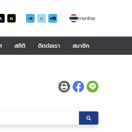
+ก
ก
ก
ก
ภาษาไทย
-ก
ศ
สถิติ
ติดต่อเรา
สมาชิก