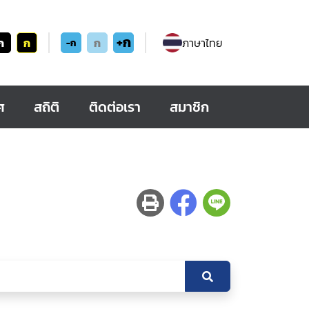
+ก
ก
ก
ก
ภาษาไทย
-ก
ศ
สถิติ
ติดต่อเรา
สมาชิก