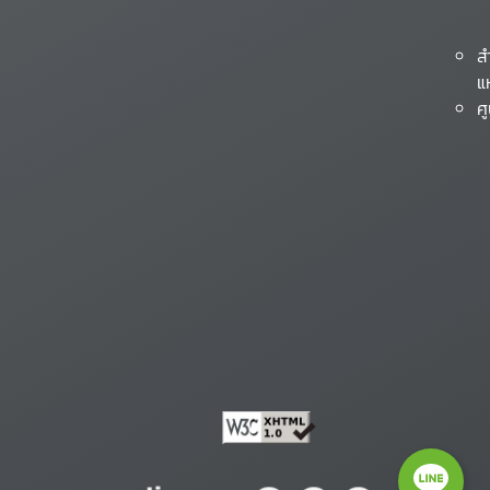
ส
แ
ศ