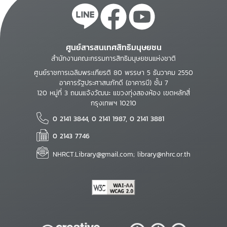
ศูนย์สารสนเทศสิทธิมนุษยชน
สำนักงานคณะกรรมการสิทธิมนุษยชนแห่งชาติ
ศูนย์ราชการเฉลิมพระเกียรติ 80 พรรษา 5 ธันวาคม 2550
อาคารรัฐประศาสนภักดี (อาคารบี) ชั้น 7
120 หมู่ที่ 3 ถนนแจ้งวัฒนะ แขวงทุ่งสองห้อง เขตหลักสี่
กรุงเทพฯ 10210
0 2141 3844, 0 2141 1987, 0 2141 3881
0 2143 7746
NHRCT.Library@gmail.com; library@nhrc.or.th