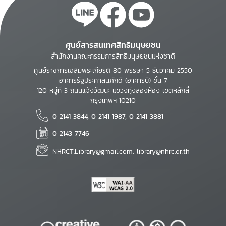
ศูนย์สารสนเทศสิทธิมนุษยชน
สำนักงานคณะกรรมการสิทธิมนุษยชนแห่งชาติ
ศูนย์ราชการเฉลิมพระเกียรติ 80 พรรษา 5 ธันวาคม 2550
อาคารรัฐประศาสนภักดี (อาคารบี) ชั้น 7
120 หมู่ที่ 3 ถนนแจ้งวัฒนะ แขวงทุ่งสองห้อง เขตหลักสี่
กรุงเทพฯ 10210
0 2141 3844, 0 2141 1987, 0 2141 3881
0 2143 7746
NHRCT.Library@gmail.com; library@nhrc.or.th