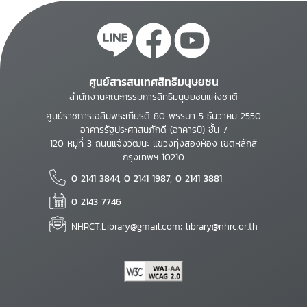
ศูนย์สารสนเทศสิทธิมนุษยชน
สำนักงานคณะกรรมการสิทธิมนุษยชนแห่งชาติ
ศูนย์ราชการเฉลิมพระเกียรติ 80 พรรษา 5 ธันวาคม 2550
อาคารรัฐประศาสนภักดี (อาคารบี) ชั้น 7
120 หมู่ที่ 3 ถนนแจ้งวัฒนะ แขวงทุ่งสองห้อง เขตหลักสี่
กรุงเทพฯ 10210
0 2141 3844, 0 2141 1987, 0 2141 3881
0 2143 7746
NHRCT.Library@gmail.com; library@nhrc.or.th