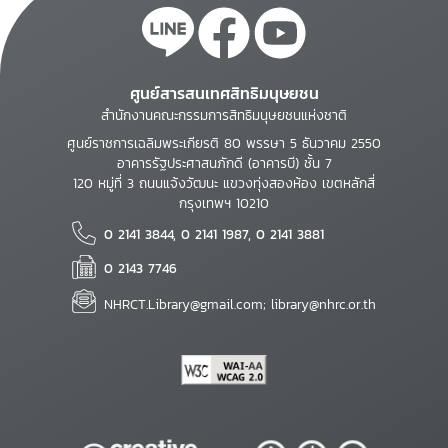
ศูนย์สารสนเทศสิทธิมนุษยชน
สำนักงานคณะกรรมการสิทธิมนุษยชนแห่งชาติ
ศูนย์ราชการเฉลิมพระเกียรติ 80 พรรษา 5 ธันวาคม 2550
อาคารรัฐประศาสนภักดี (อาคารบี) ชั้น 7
120 หมู่ที่ 3 ถนนแจ้งวัฒนะ แขวงทุ่งสองห้อง เขตหลักสี่
กรุงเทพฯ 10210
0 2141 3844, 0 2141 1987, 0 2141 3881
0 2143 7746
NHRCT.Library@gmail.com; library@nhrc.or.th