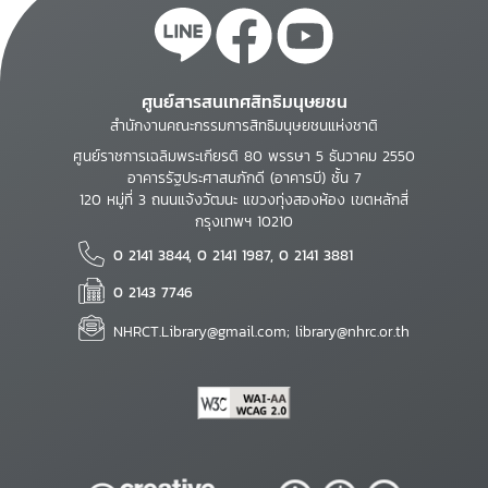
ศูนย์สารสนเทศสิทธิมนุษยชน
สำนักงานคณะกรรมการสิทธิมนุษยชนแห่งชาติ
ศูนย์ราชการเฉลิมพระเกียรติ 80 พรรษา 5 ธันวาคม 2550
อาคารรัฐประศาสนภักดี (อาคารบี) ชั้น 7
120 หมู่ที่ 3 ถนนแจ้งวัฒนะ แขวงทุ่งสองห้อง เขตหลักสี่
กรุงเทพฯ 10210
0 2141 3844, 0 2141 1987, 0 2141 3881
0 2143 7746
NHRCT.Library@gmail.com; library@nhrc.or.th