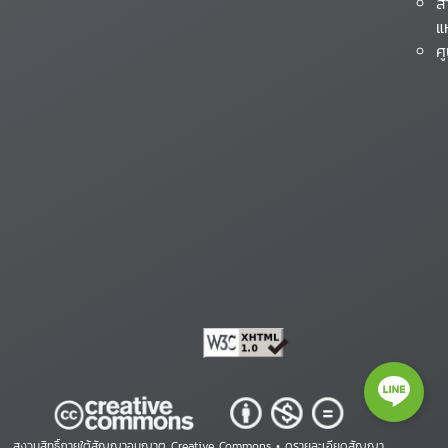
ส
แ
ศ
สงวนสิทธิ์ภายใต้สัญญาอนุญาต Creative Commons •
ดูรายละเอียดสัญญา