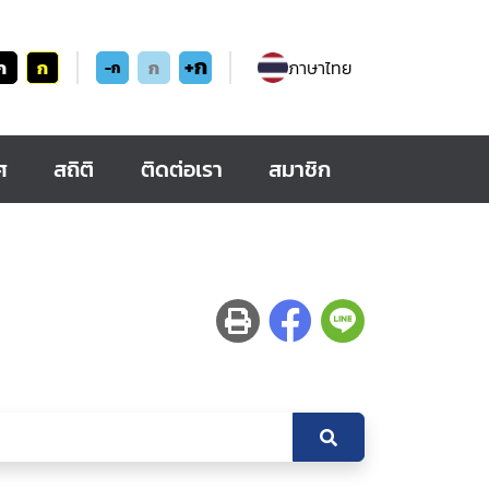
+ก
ก
ก
ก
ภาษาไทย
-ก
ศ
สถิติ
ติดต่อเรา
สมาชิก