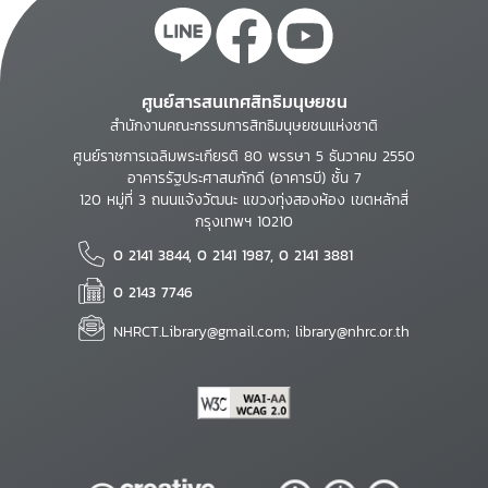
ศูนย์สารสนเทศสิทธิมนุษยชน
สำนักงานคณะกรรมการสิทธิมนุษยชนแห่งชาติ
ศูนย์ราชการเฉลิมพระเกียรติ 80 พรรษา 5 ธันวาคม 2550
อาคารรัฐประศาสนภักดี (อาคารบี) ชั้น 7
120 หมู่ที่ 3 ถนนแจ้งวัฒนะ แขวงทุ่งสองห้อง เขตหลักสี่
กรุงเทพฯ 10210
0 2141 3844, 0 2141 1987, 0 2141 3881
0 2143 7746
NHRCT.Library@gmail.com; library@nhrc.or.th