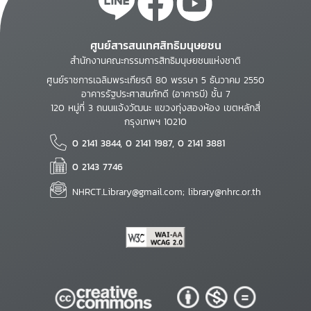
ศูนย์สารสนเทศสิทธิมนุษยชน
สำนักงานคณะกรรมการสิทธิมนุษยชนแห่งชาติ
ศูนย์ราชการเฉลิมพระเกียรติ 80 พรรษา 5 ธันวาคม 2550
อาคารรัฐประศาสนภักดี (อาคารบี) ชั้น 7
120 หมู่ที่ 3 ถนนแจ้งวัฒนะ แขวงทุ่งสองห้อง เขตหลักสี่
กรุงเทพฯ 10210
0 2141 3844, 0 2141 1987, 0 2141 3881
0 2143 7746
NHRCT.Library@gmail.com; library@nhrc.or.th