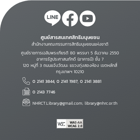
ศูนย์สารสนเทศสิทธิมนุษยชน
สำนักงานคณะกรรมการสิทธิมนุษยชนแห่งชาติ
ศูนย์ราชการเฉลิมพระเกียรติ 80 พรรษา 5 ธันวาคม 2550
อาคารรัฐประศาสนภักดี (อาคารบี) ชั้น 7
120 หมู่ที่ 3 ถนนแจ้งวัฒนะ แขวงทุ่งสองห้อง เขตหลักสี่
กรุงเทพฯ 10210
0 2141 3844, 0 2141 1987, 0 2141 3881
0 2143 7746
NHRCT.Library@gmail.com; library@nhrc.or.th