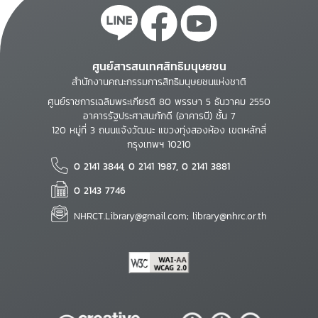
ศูนย์สารสนเทศสิทธิมนุษยชน
สำนักงานคณะกรรมการสิทธิมนุษยชนแห่งชาติ
ศูนย์ราชการเฉลิมพระเกียรติ 80 พรรษา 5 ธันวาคม 2550
อาคารรัฐประศาสนภักดี (อาคารบี) ชั้น 7
120 หมู่ที่ 3 ถนนแจ้งวัฒนะ แขวงทุ่งสองห้อง เขตหลักสี่
กรุงเทพฯ 10210
0 2141 3844, 0 2141 1987, 0 2141 3881
0 2143 7746
NHRCT.Library@gmail.com; library@nhrc.or.th