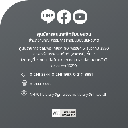
ศูนย์สารสนเทศสิทธิมนุษยชน
สำนักงานคณะกรรมการสิทธิมนุษยชนแห่งชาติ
ศูนย์ราชการเฉลิมพระเกียรติ 80 พรรษา 5 ธันวาคม 2550
อาคารรัฐประศาสนภักดี (อาคารบี) ชั้น 7
120 หมู่ที่ 3 ถนนแจ้งวัฒนะ แขวงทุ่งสองห้อง เขตหลักสี่
กรุงเทพฯ 10210
0 2141 3844, 0 2141 1987, 0 2141 3881
0 2143 7746
NHRCT.Library@gmail.com; library@nhrc.or.th