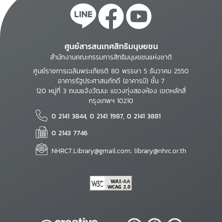
ศูนย์สารสนเทศสิทธิมนุษยชน
สำนักงานคณะกรรมการสิทธิมนุษยชนแห่งชาติ
ศูนย์ราชการเฉลิมพระเกียรติ 80 พรรษา 5 ธันวาคม 2550
อาคารรัฐประศาสนภักดี (อาคารบี) ชั้น 7
120 หมู่ที่ 3 ถนนแจ้งวัฒนะ แขวงทุ่งสองห้อง เขตหลักสี่
กรุงเทพฯ 10210
0 2141 3844, 0 2141 1987, 0 2141 3881
0 2143 7746
NHRCT.Library@gmail.com; library@nhrc.or.th