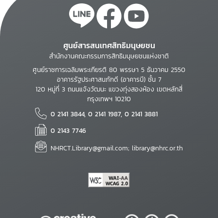
ศูนย์สารสนเทศสิทธิมนุษยชน
สำนักงานคณะกรรมการสิทธิมนุษยชนแห่งชาติ
ศูนย์ราชการเฉลิมพระเกียรติ 80 พรรษา 5 ธันวาคม 2550
อาคารรัฐประศาสนภักดี (อาคารบี) ชั้น 7
120 หมู่ที่ 3 ถนนแจ้งวัฒนะ แขวงทุ่งสองห้อง เขตหลักสี่
กรุงเทพฯ 10210
0 2141 3844, 0 2141 1987, 0 2141 3881
0 2143 7746
NHRCT.Library@gmail.com; library@nhrc.or.th