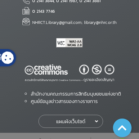
0 2141 3844, 0 2141 1987, 0 2141 3881
0 2143 7746
NHRCT.Library@gmail.com; library@nhrc.or.th
้
ดูรายละเอียดสัญญา
สงวนสิทธิ์ภายใต้สัญญาอนุญาต Creative Commons •
สำนักงานคณะกรรมการสิทธิมนุษยชนแห่งชาติ
ศูนย์ข้อมูลข่าวสารของทางราชการ
แผนผังเว็บไซต์