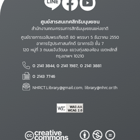
ศูนย์สารสนเทศสิทธิมนุษยชน
สำนักงานคณะกรรมการสิทธิมนุษยชนแห่งชาติ
ศูนย์ราชการเฉลิมพระเกียรติ 80 พรรษา 5 ธันวาคม 2550
อาคารรัฐประศาสนภักดี (อาคารบี) ชั้น 7
120 หมู่ที่ 3 ถนนแจ้งวัฒนะ แขวงทุ่งสองห้อง เขตหลักสี่
กรุงเทพฯ 10210
0 2141 3844, 0 2141 1987, 0 2141 3881
0 2143 7746
NHRCT.Library@gmail.com; library@nhrc.or.th