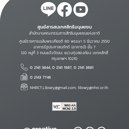
ศูนย์สารสนเทศสิทธิมนุษยชน
สำนักงานคณะกรรมการสิทธิมนุษยชนแห่งชาติ
ศูนย์ราชการเฉลิมพระเกียรติ 80 พรรษา 5 ธันวาคม 2550
อาคารรัฐประศาสนภักดี (อาคารบี) ชั้น 7
120 หมู่ที่ 3 ถนนแจ้งวัฒนะ แขวงทุ่งสองห้อง เขตหลักสี่
กรุงเทพฯ 10210
0 2141 3844, 0 2141 1987, 0 2141 3881
0 2143 7746
NHRCT.Library@gmail.com; library@nhrc.or.th