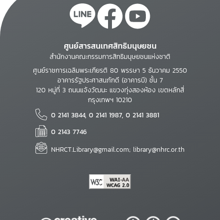
ศูนย์สารสนเทศสิทธิมนุษยชน
สำนักงานคณะกรรมการสิทธิมนุษยชนแห่งชาติ
ศูนย์ราชการเฉลิมพระเกียรติ 80 พรรษา 5 ธันวาคม 2550
อาคารรัฐประศาสนภักดี (อาคารบี) ชั้น 7
120 หมู่ที่ 3 ถนนแจ้งวัฒนะ แขวงทุ่งสองห้อง เขตหลักสี่
กรุงเทพฯ 10210
0 2141 3844, 0 2141 1987, 0 2141 3881
0 2143 7746
NHRCT.Library@gmail.com; library@nhrc.or.th