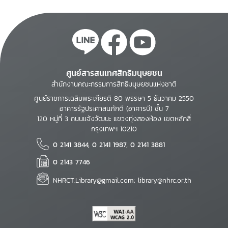
ศูนย์สารสนเทศสิทธิมนุษยชน
สำนักงานคณะกรรมการสิทธิมนุษยชนแห่งชาติ
ศูนย์ราชการเฉลิมพระเกียรติ 80 พรรษา 5 ธันวาคม 2550
อาคารรัฐประศาสนภักดี (อาคารบี) ชั้น 7
120 หมู่ที่ 3 ถนนแจ้งวัฒนะ แขวงทุ่งสองห้อง เขตหลักสี่
กรุงเทพฯ 10210
0 2141 3844, 0 2141 1987, 0 2141 3881
0 2143 7746
NHRCT.Library@gmail.com; library@nhrc.or.th