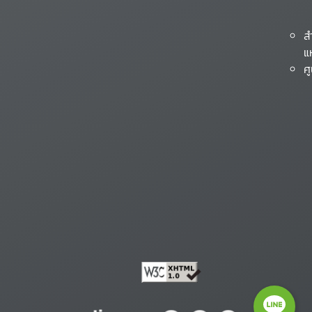
ส
แ
ศ