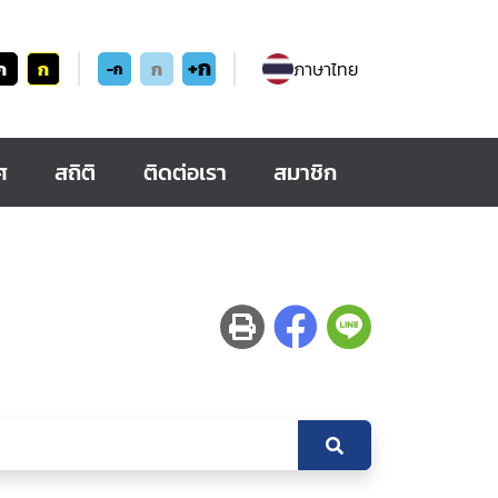
+ก
ก
ก
ก
ภาษาไทย
-ก
ศ
สถิติ
ติดต่อเรา
สมาชิก