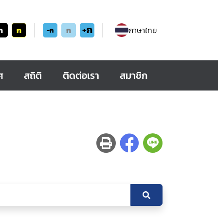
+ก
ก
ก
ก
ภาษาไทย
-ก
ศ
สถิติ
ติดต่อเรา
สมาชิก