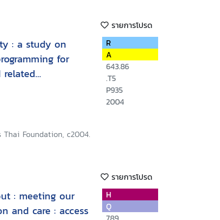
รายการโปรด
ty : a study on
R
A
programming for
643.86
 related
.T5
nd
P935
2004
s Thai Foundation, c2004.
รายการโปรด
ut : meeting our
H
Q
on and care : access
789