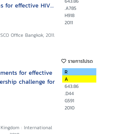
643.86
s for effective HIV
.A785
H918
2011
SCO Office Bangkok, 2011.
รายการโปรด
ments for effective
R
A
ership challenge for
643.86
.D44
G591
2010
Kingdom : International