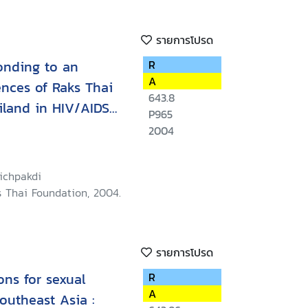
รายการโปรด
ponding to an
R
A
ences of Raks Thai
643.8
land in HIV/AIDS
P965
support 1993-2004
2004
ichpakdi
s Thai Foundation, 2004.
รายการโปรด
ons for sexual
R
A
Southeast Asia :