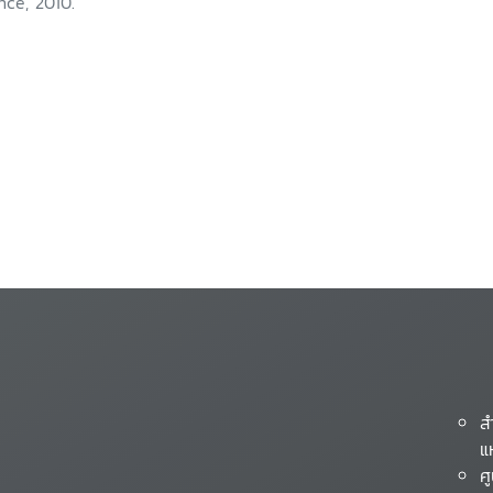
nce, 2010.
ส
แ
ศ