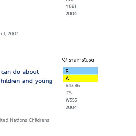
Y681
2004
ef, 2004.
รายการโปรด
s can do about
R
A
 children and young
643.86
.T5
W555
2004
ted Nations Childrens