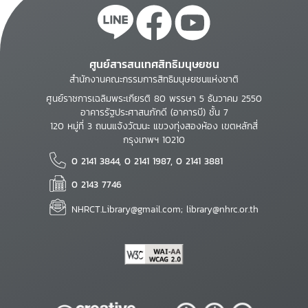
ศูนย์สารสนเทศสิทธิมนุษยชน
สำนักงานคณะกรรมการสิทธิมนุษยชนแห่งชาติ
ศูนย์ราชการเฉลิมพระเกียรติ 80 พรรษา 5 ธันวาคม 2550
อาคารรัฐประศาสนภักดี (อาคารบี) ชั้น 7
120 หมู่ที่ 3 ถนนแจ้งวัฒนะ แขวงทุ่งสองห้อง เขตหลักสี่
กรุงเทพฯ 10210
0 2141 3844, 0 2141 1987, 0 2141 3881
0 2143 7746
NHRCT.Library@gmail.com; library@nhrc.or.th