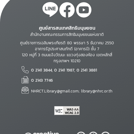
ศูนย์สารสนเทศสิทธิมนุษยชน
สำนักงานคณะกรรมการสิทธิมนุษยชนแห่งชาติ
ศูนย์ราชการเฉลิมพระเกียรติ 80 พรรษา 5 ธันวาคม 2550
อาคารรัฐประศาสนภักดี (อาคารบี) ชั้น 7
120 หมู่ที่ 3 ถนนแจ้งวัฒนะ แขวงทุ่งสองห้อง เขตหลักสี่
กรุงเทพฯ 10210
0 2141 3844, 0 2141 1987, 0 2141 3881
0 2143 7746
NHRCT.Library@gmail.com; library@nhrc.or.th