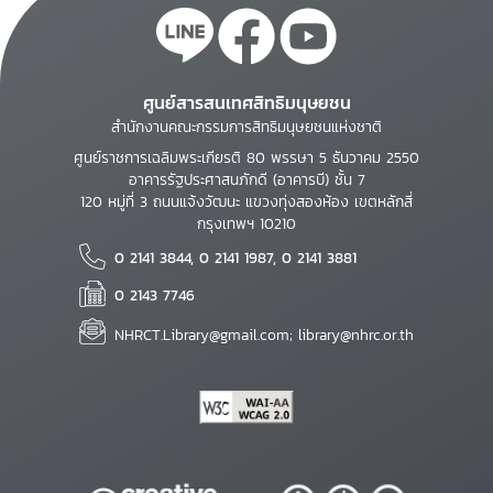
ศูนย์สารสนเทศสิทธิมนุษยชน
สำนักงานคณะกรรมการสิทธิมนุษยชนแห่งชาติ
ศูนย์ราชการเฉลิมพระเกียรติ 80 พรรษา 5 ธันวาคม 2550
อาคารรัฐประศาสนภักดี (อาคารบี) ชั้น 7
120 หมู่ที่ 3 ถนนแจ้งวัฒนะ แขวงทุ่งสองห้อง เขตหลักสี่
กรุงเทพฯ 10210
0 2141 3844, 0 2141 1987, 0 2141 3881
0 2143 7746
NHRCT.Library@gmail.com; library@nhrc.or.th