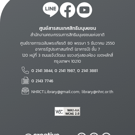
ศูนย์สารสนเทศสิทธิมนุษยชน
สำนักงานคณะกรรมการสิทธิมนุษยชนแห่งชาติ
ศูนย์ราชการเฉลิมพระเกียรติ 80 พรรษา 5 ธันวาคม 2550
อาคารรัฐประศาสนภักดี (อาคารบี) ชั้น 7
120 หมู่ที่ 3 ถนนแจ้งวัฒนะ แขวงทุ่งสองห้อง เขตหลักสี่
กรุงเทพฯ 10210
0 2141 3844, 0 2141 1987, 0 2141 3881
0 2143 7746
NHRCT.Library@gmail.com; library@nhrc.or.th