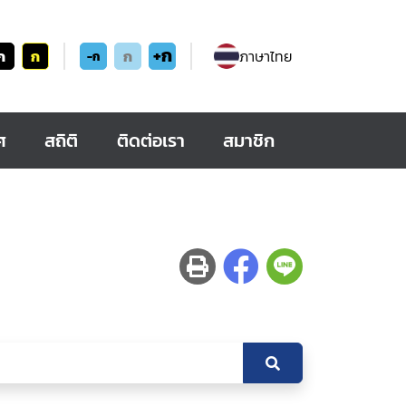
+ก
ก
ก
ก
ภาษาไทย
-ก
ศ
สถิติ
ติดต่อเรา
สมาชิก