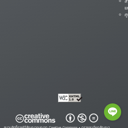
ส
แ
ศ
สงวนสิทธิ์ภายใต้สัญญาอนุญาต Creative Commons •
ดูรายละเอียดสัญญา