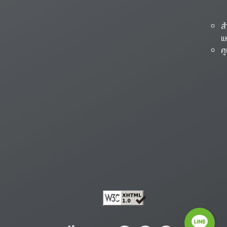
ส
แ
ศ