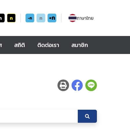
+ก
ก
ก
ก
ภาษาไทย
-ก
ศ
สถิติ
ติดต่อเรา
สมาชิก