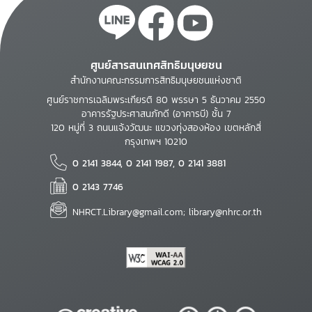
ศูนย์สารสนเทศสิทธิมนุษยชน
สำนักงานคณะกรรมการสิทธิมนุษยชนแห่งชาติ
ศูนย์ราชการเฉลิมพระเกียรติ 80 พรรษา 5 ธันวาคม 2550
อาคารรัฐประศาสนภักดี (อาคารบี) ชั้น 7
120 หมู่ที่ 3 ถนนแจ้งวัฒนะ แขวงทุ่งสองห้อง เขตหลักสี่
กรุงเทพฯ 10210
0 2141 3844, 0 2141 1987, 0 2141 3881
0 2143 7746
NHRCT.Library@gmail.com; library@nhrc.or.th