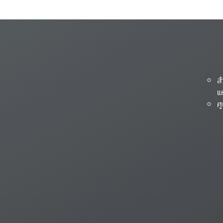
ส
แ
ศ