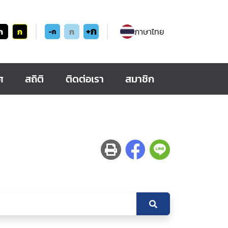
+ก
ก
ก
ก
ภาษาไทย
-ก
ศ
สถิติ
ติดต่อเรา
สมาชิก