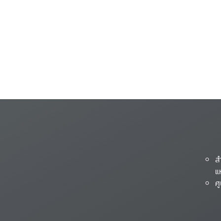
ส
แ
ศ