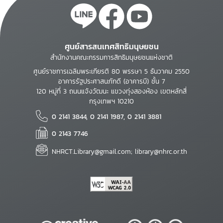
ศูนย์สารสนเทศสิทธิมนุษยชน
สำนักงานคณะกรรมการสิทธิมนุษยชนแห่งชาติ
ศูนย์ราชการเฉลิมพระเกียรติ 80 พรรษา 5 ธันวาคม 2550
อาคารรัฐประศาสนภักดี (อาคารบี) ชั้น 7
120 หมู่ที่ 3 ถนนแจ้งวัฒนะ แขวงทุ่งสองห้อง เขตหลักสี่
กรุงเทพฯ 10210
0 2141 3844, 0 2141 1987, 0 2141 3881
0 2143 7746
NHRCT.Library@gmail.com; library@nhrc.or.th