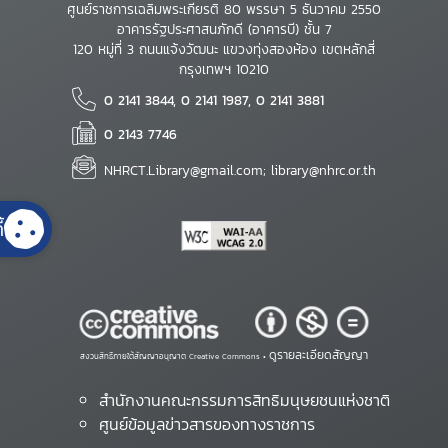
ศูนย์ราชการเฉลิมพระเกียรติ 80 พรรษา 5 ธันวาคม 2550
อาคารรัฐประศาสนภักดี (อาคารบี) ชั้น 7
120 หมู่ที่ 3 ถนนแจ้งวัฒนะ แขวงทุ่งสองห้อง เขตหลักสี่
กรุงเทพฯ 10210
0 2141 3844, 0 2141 1987, 0 2141 3881
0 2143 7746
NHRCT.Library@gmail.com; library@nhrc.or.th
้
ดูรายละเอียดสัญญา
สงวนสิทธิ์ภายใต้สัญญาอนุญาต Creative Commons •
สำนักงานคณะกรรมการสิทธิมนุษยชนแห่งชาติ
ศูนย์ข้อมูลข่าวสารของทางราชการ