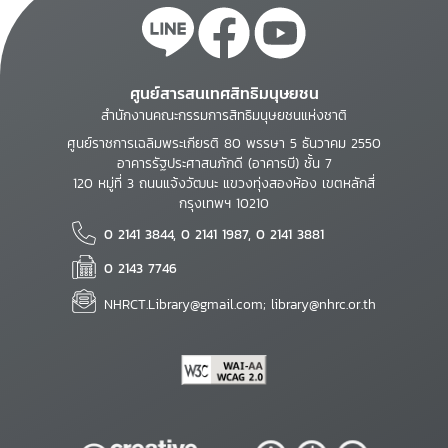
ศูนย์สารสนเทศสิทธิมนุษยชน
สำนักงานคณะกรรมการสิทธิมนุษยชนแห่งชาติ
ศูนย์ราชการเฉลิมพระเกียรติ 80 พรรษา 5 ธันวาคม 2550
อาคารรัฐประศาสนภักดี (อาคารบี) ชั้น 7
120 หมู่ที่ 3 ถนนแจ้งวัฒนะ แขวงทุ่งสองห้อง เขตหลักสี่
กรุงเทพฯ 10210
0 2141 3844, 0 2141 1987, 0 2141 3881
0 2143 7746
NHRCT.Library@gmail.com; library@nhrc.or.th