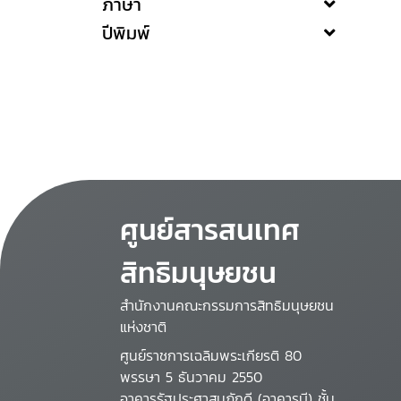
ภาษา
ปีพิมพ์
ศูนย์สารสนเทศ
สิทธิมนุษยชน
สำนักงานคณะกรรมการสิทธิมนุษยชน
แห่งชาติ
ศูนย์ราชการเฉลิมพระเกียรติ 80
พรรษา 5 ธันวาคม 2550
อาคารรัฐประศาสนภักดี (อาคารบี) ชั้น