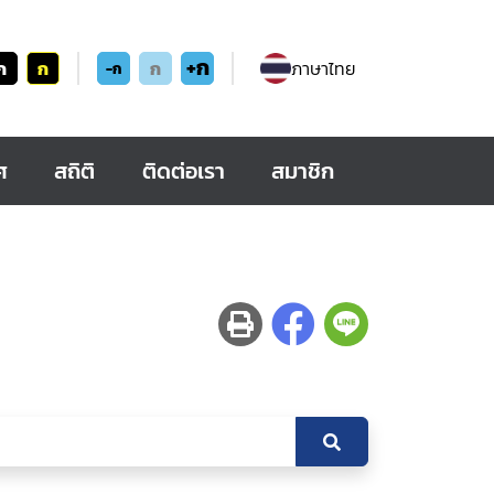
+ก
ก
ก
ก
ภาษาไทย
-ก
ศ
สถิติ
ติดต่อเรา
สมาชิก