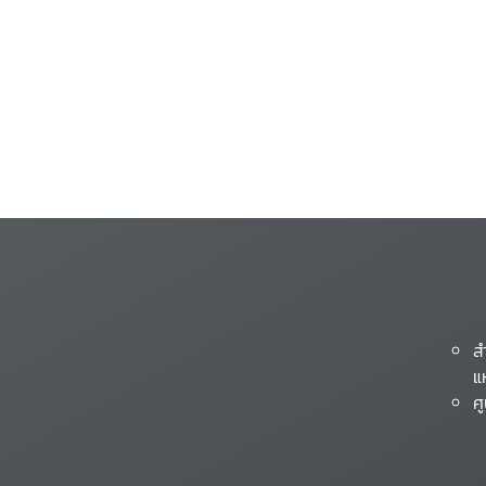
ส
แ
ศ