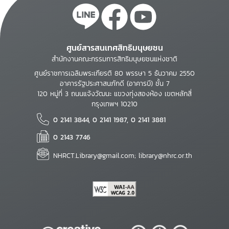
ศูนย์สารสนเทศสิทธิมนุษยชน
สำนักงานคณะกรรมการสิทธิมนุษยชนแห่งชาติ
ศูนย์ราชการเฉลิมพระเกียรติ 80 พรรษา 5 ธันวาคม 2550
อาคารรัฐประศาสนภักดี (อาคารบี) ชั้น 7
120 หมู่ที่ 3 ถนนแจ้งวัฒนะ แขวงทุ่งสองห้อง เขตหลักสี่
กรุงเทพฯ 10210
0 2141 3844, 0 2141 1987, 0 2141 3881
0 2143 7746
NHRCT.Library@gmail.com; library@nhrc.or.th