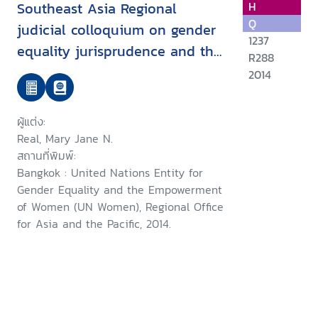
Southeast Asia Regional
H
Q
judicial colloquium on gender
1237
equality jurisprudence and the
R288
role of the judiciary in
2014
promoting women's access to
justice : summary of
ผู้แต่ง:
proceedings September 2013,
Real, Mary Jane N.
Bangkok, Thailand
สถานที่พิมพ์:
Bangkok : United Nations Entity for
Gender Equality and the Empowerment
of Women (UN Women), Regional Office
for Asia and the Pacific, 2014.