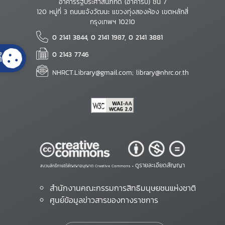
อาคารรัฐประศาสนภักดี (อาคารบี) ชั้น 7
120 หมู่ที่ 3 ถนนแจ้งวัฒนะ แขวงทุ่งสองห้อง เขตหลักสี่
กรุงเทพฯ 10210
0 2141 3844, 0 2141 1987, 0 2141 3881
0 2143 7746
้
NHRCT.Library@gmail.com; library@nhrc.or.th
ดูรายละเอียดสัญญา
สงวนสิทธิ์ภายใต้สัญญาอนุญาต Creative Commons •
สำนักงานคณะกรรมการสิทธิมนุษยชนแห่งชาติ
ศูนย์ข้อมูลข่าวสารของทางราชการ