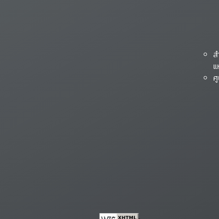
ส
แ
ศ