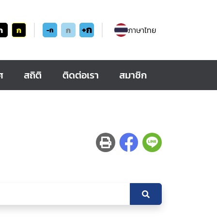
+ก
ก
ก
ก
ภาษาไทย
-ก
ศ
สถิติ
ติดต่อเรา
สมาชิก