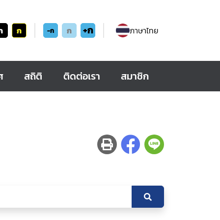
+ก
ก
ก
ก
ภาษาไทย
-ก
ศ
สถิติ
ติดต่อเรา
สมาชิก