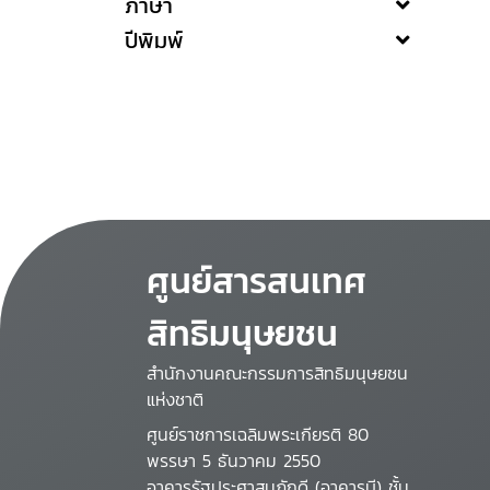
ภาษา
ปีพิมพ์
ศูนย์สารสนเทศ
สิทธิมนุษยชน
สำนักงานคณะกรรมการสิทธิมนุษยชน
แห่งชาติ
ศูนย์ราชการเฉลิมพระเกียรติ 80
พรรษา 5 ธันวาคม 2550
อาคารรัฐประศาสนภักดี (อาคารบี) ชั้น