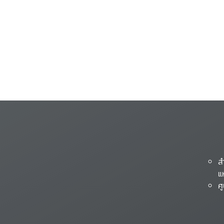
ส
แ
ศ