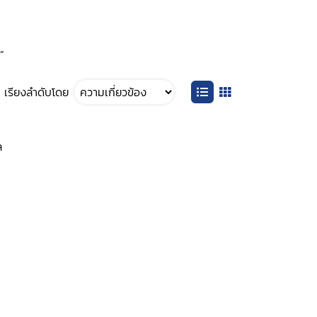
”
เรียงลำดับโดย
ล