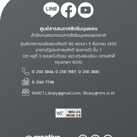
ศูนย์สารสนเทศสิทธิมนุษยชน
สำนักงานคณะกรรมการสิทธิมนุษยชนแห่งชาติ
ศูนย์ราชการเฉลิมพระเกียรติ 80 พรรษา 5 ธันวาคม 2550
อาคารรัฐประศาสนภักดี (อาคารบี) ชั้น 7
120 หมู่ที่ 3 ถนนแจ้งวัฒนะ แขวงทุ่งสองห้อง เขตหลักสี่
กรุงเทพฯ 10210
0 2141 3844, 0 2141 1987, 0 2141 3881
0 2143 7746
NHRCT.Library@gmail.com; library@nhrc.or.th