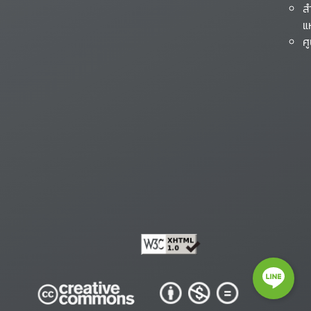
ส
แ
ศ