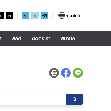
+ก
ก
ก
ก
ภาษาไทย
-ก
ศ
สถิติ
ติดต่อเรา
สมาชิก