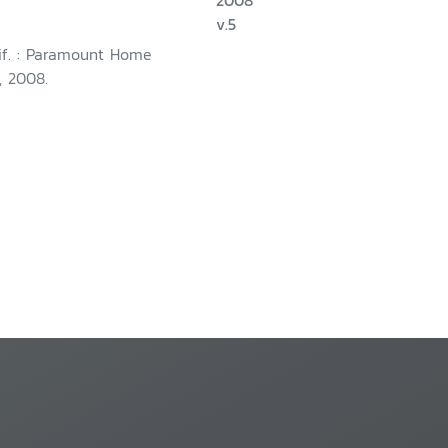
2008
v.5
lif. : Paramount Home
, 2008.