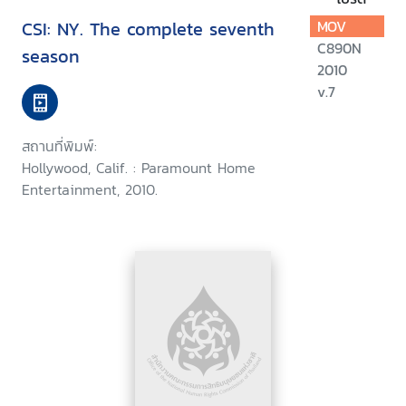
CSI: NY. The complete seventh
MOV
C890N
season
2010
v.7
สถานที่พิมพ์:
Hollywood, Calif. : Paramount Home
Entertainment, 2010.