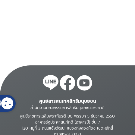
ศูนย์สารสนเทศสิทธิมนุษยชน
้
สำนักงานคณะกรรมการสิทธิมนุษยชนแห่งชาติ
ศูนย์ราชการเฉลิมพระเกียรติ 80 พรรษา 5 ธันวาคม 2550
อาคารรัฐประศาสนภักดี (อาคารบี) ชั้น 7
120 หมู่ที่ 3 ถนนแจ้งวัฒนะ แขวงทุ่งสองห้อง เขตหลักสี่
กรุงเทพฯ 10210