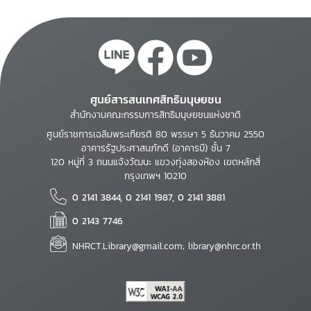
ศูนย์สารสนเทศสิทธิมนุษยชน
สำนักงานคณะกรรมการสิทธิมนุษยชนแห่งชาติ
ศูนย์ราชการเฉลิมพระเกียรติ 80 พรรษา 5 ธันวาคม 2550
อาคารรัฐประศาสนภักดี (อาคารบี) ชั้น 7
120 หมู่ที่ 3 ถนนแจ้งวัฒนะ แขวงทุ่งสองห้อง เขตหลักสี่
กรุงเทพฯ 10210
0 2141 3844, 0 2141 1987, 0 2141 3881
0 2143 7746
NHRCT.Library@gmail.com; library@nhrc.or.th