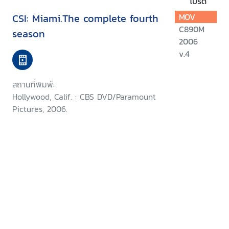
โปรด
CSI: Miami.The complete fourth
MOV
C890M
season
2006
v.4
สถานที่พิมพ์:
Hollywood, Calif. : CBS DVD/Paramount
Pictures, 2006.