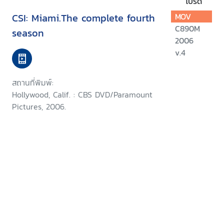
โปรด
CSI: Miami.The complete fourth
MOV
C890M
season
2006
v.4
สถานที่พิมพ์:
Hollywood, Calif. : CBS DVD/Paramount
Pictures, 2006.