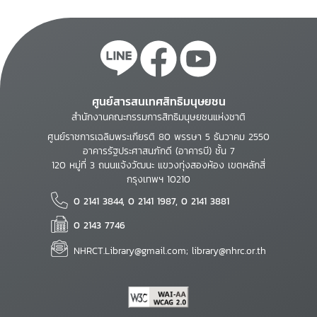
ศูนย์สารสนเทศสิทธิมนุษยชน
สำนักงานคณะกรรมการสิทธิมนุษยชนแห่งชาติ
ศูนย์ราชการเฉลิมพระเกียรติ 80 พรรษา 5 ธันวาคม 2550
อาคารรัฐประศาสนภักดี (อาคารบี) ชั้น 7
120 หมู่ที่ 3 ถนนแจ้งวัฒนะ แขวงทุ่งสองห้อง เขตหลักสี่
กรุงเทพฯ 10210
0 2141 3844, 0 2141 1987, 0 2141 3881
0 2143 7746
NHRCT.Library@gmail.com; library@nhrc.or.th