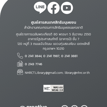
ศูนย์สารสนเทศสิทธิมนุษยชน
สำนักงานคณะกรรมการสิทธิมนุษยชนแห่งชาติ
ศูนย์ราชการเฉลิมพระเกียรติ 80 พรรษา 5 ธันวาคม 2550
อาคารรัฐประศาสนภักดี (อาคารบี) ชั้น 7
120 หมู่ที่ 3 ถนนแจ้งวัฒนะ แขวงทุ่งสองห้อง เขตหลักสี่
กรุงเทพฯ 10210
0 2141 3844, 0 2141 1987, 0 2141 3881
0 2143 7746
NHRCT.Library@gmail.com; library@nhrc.or.th