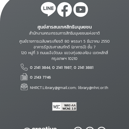
ศูนย์สารสนเทศสิทธิมนุษยชน
สำนักงานคณะกรรมการสิทธิมนุษยชนแห่งชาติ
ศูนย์ราชการเฉลิมพระเกียรติ 80 พรรษา 5 ธันวาคม 2550
อาคารรัฐประศาสนภักดี (อาคารบี) ชั้น 7
120 หมู่ที่ 3 ถนนแจ้งวัฒนะ แขวงทุ่งสองห้อง เขตหลักสี่
กรุงเทพฯ 10210
0 2141 3844, 0 2141 1987, 0 2141 3881
0 2143 7746
NHRCT.Library@gmail.com; library@nhrc.or.th